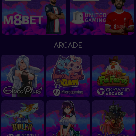
ARCADE