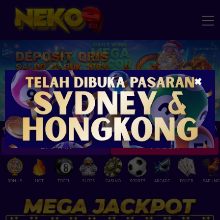
NEKO9 BERMAIN DENGAN KEBERUTUNGAN TANPA BATAS
DAFTAR
MASUK
BONUS
HOT
TOGEL
SLOTS
CASINO
SPORTS
ARCADE
POKER
SABUNG